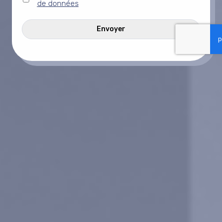
titre
de données
*
CAPTCHA