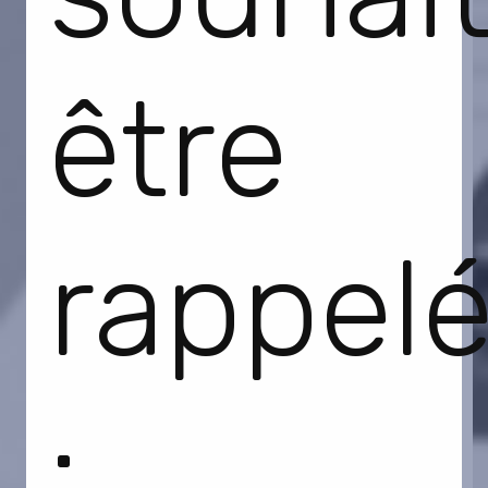
être
rappelé
: