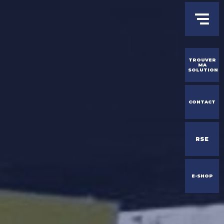
Menu
FR
Fermer
Men
principal
Youtube
Linked
r ma solution
TROUVER
MA
écouvrir
+
SOLUTION
CONTACT
 – la seconde vie de la PLV
nce conseil
usine de production
RSE
eau d’intervenants
ises
+
E-SHOP
les expertises