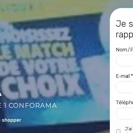
Je s
rapp
Nom / 
Prénom
E-mail
*
A
Téléph
E 1 CONFORAMA
e shopper
Sans
J'ai