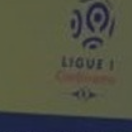
Retail
Green
Produi
Réalis
Voir toutes 
Mass marke
Santé beau
Équipement
Engag
Actual
Contac
MYCA