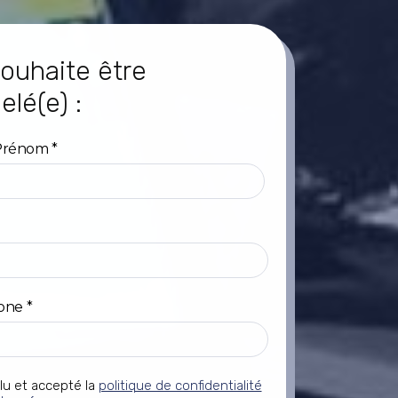
ouhaite être
elé(e) :
Prénom
*
one
*
 lu et accepté la
politique de confidentialité