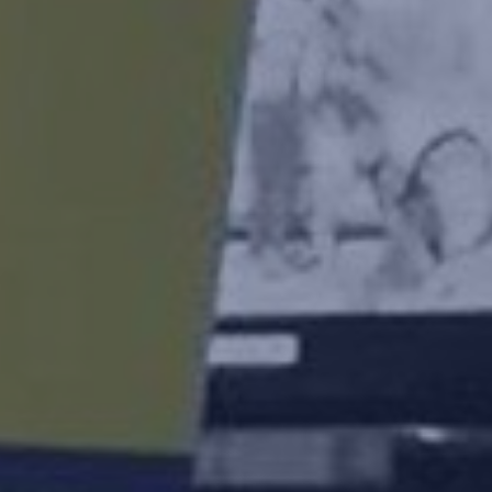
ts et services
ations
+
les réalisations
t
té
s & services
ements RSE
ités
t
MELEON
E-SHOP