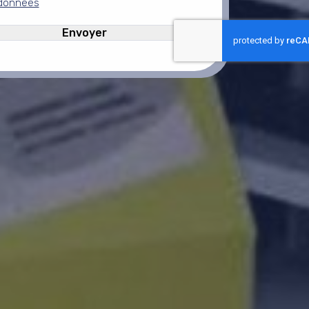
données
HA