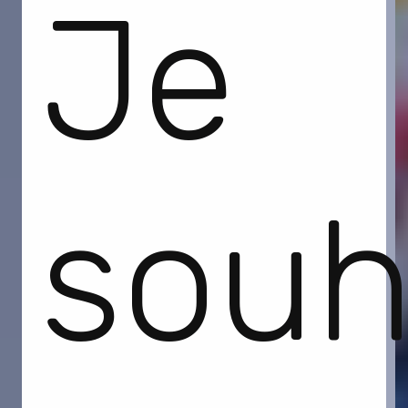
Je
souh