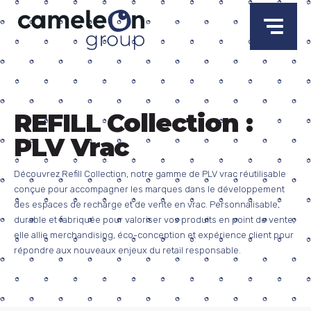
Réseaux
Menu
'
sociaux
FR
Men
principal
.
_x(
'Search
Trouver ma solution
for:',
'label'
Nous découvrir
+
)
.
REFILL Collection :
Expertises
+
'
PLV Vrac
Produits et services
Découvrez Refill Collection, notre gamme de PLV vrac réutilisable
Réalisations
+
conçue pour accompagner les marques dans le développement
des espaces de recharge et de vente en vrac. Personnalisable,
Engagements RSE
durable et fabriquée pour valoriser vos produits en point de vente,
elle allie merchandising, éco-conception et expérience client pour
Actualités
répondre aux nouveaux enjeux du retail responsable.
Contact