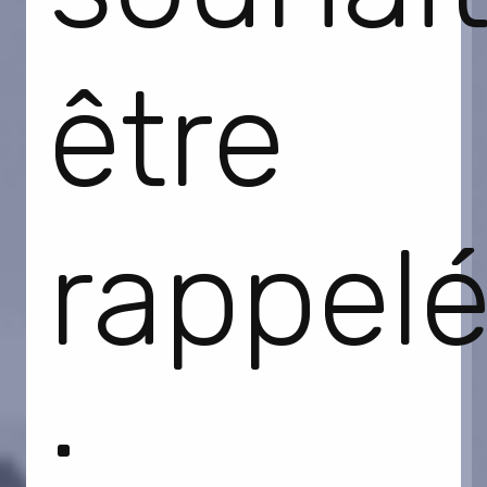
être
rappelé
: