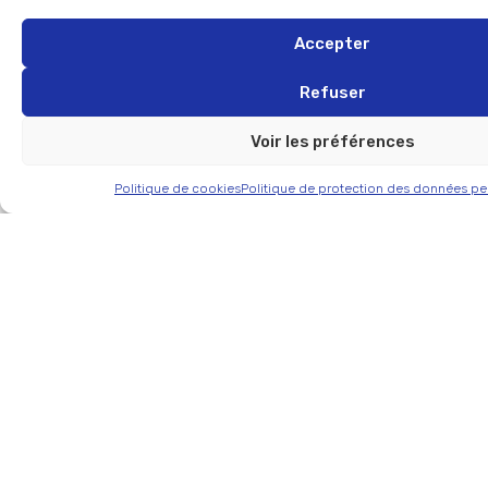
Les avantages d’utiliser une application pour vous adresser à
vos clients sont nombreux, nous vous en présentons
Accepter
quelques uns …
Refuser
Affichez vos médias dans une interface claire et efficace
Développez les connaissances de vos shoppers sur vos
Voir les préférences
produits ou vos catégories
Récoltez les avis consommateurs et enrichissez votre
Politique de cookies
Politique de protection des données pe
base de données clients
Ciblez vos promotions, animez votre marque et montrez
votre générosité
Aidez le shopper à choisir le produit qui lui correspond