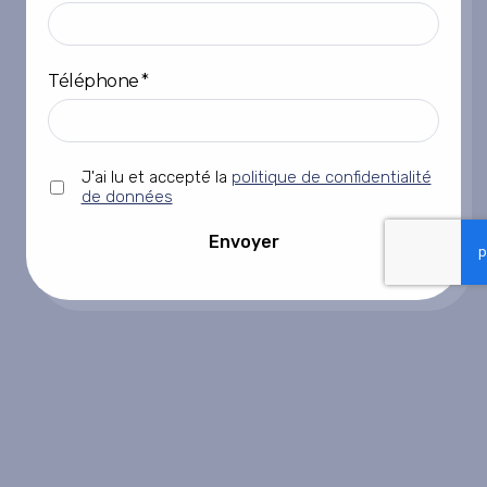
Téléphone
*
Sans
J'ai lu et accepté la
politique de confidentialité
titre
de données
*
Envoyer