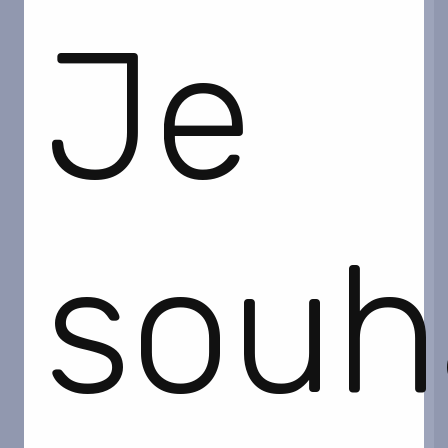
Je
souh