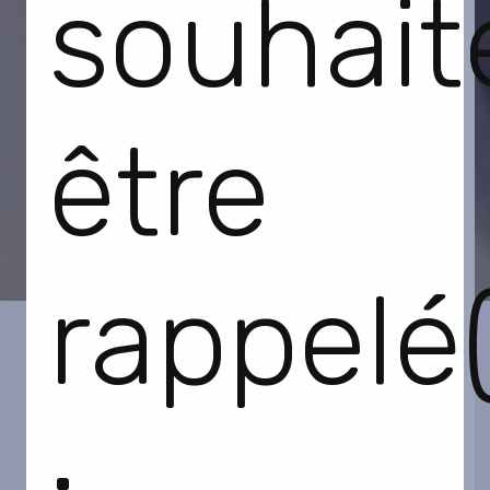
souhait
être
rappelé(
: