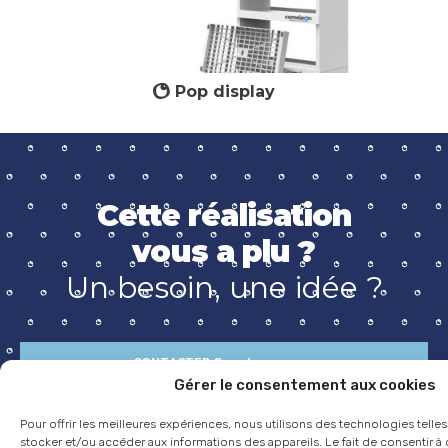
Pop display
Cette réalisation
vous a plu ?
Un besoin, une idée ?
CONTACTER Cameleon group
Gérer le consentement aux cookies
Pour offrir les meilleures expériences, nous utilisons des technologies telle
TWITTER
FACEBOOK
LINKEDIN
PARTAGER :
stocker et/ou accéder aux informations des appareils. Le fait de consentir 