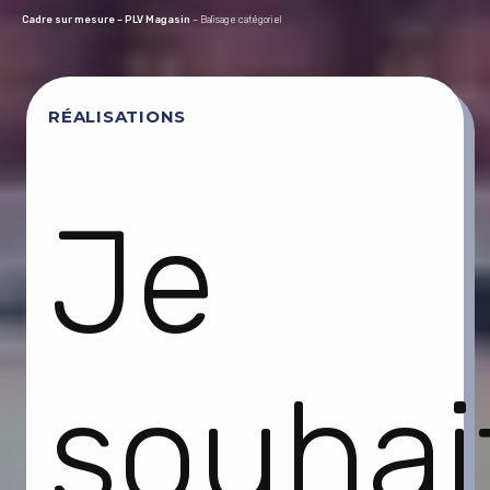
Cadre sur mesure – PLV Magasin
– Balisage catégoriel
RÉALISATIONS
Je
souhai