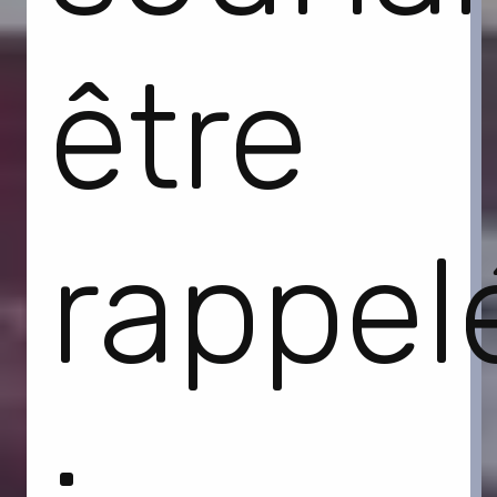
être
rappel
: