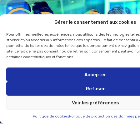
Gérer le consentement aux cookies
Pour offrir les meilleures expériences, nous utilisons des technologies telle
stocker et/ou accéder aux informations des appareils. Le fait de consentir 
permettra de traiter des données telles que le comportement de navigation 
site. Le fait de ne pas consentir ou de retirer son consentement peut avoir un
certaines caractéristiques et fonctions.
Analysez votre audience et le profil de vos shoppers.
Déterminez leur genre, leur tranche d’âge, leur humeur, leur
Accepter
temps d’attention et qualifiez votre taux de transformation.
Refuser
Voir les préférences
Politique de cookies
Politique de protection des données pe
Cette solution correspond
à vos besoins ?