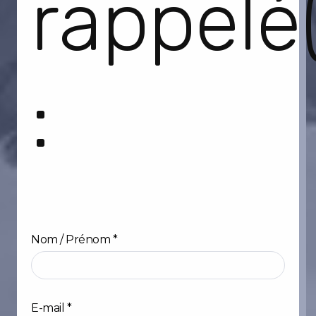
rappelé
:
Nom / Prénom
*
Prénom
E-mail
*