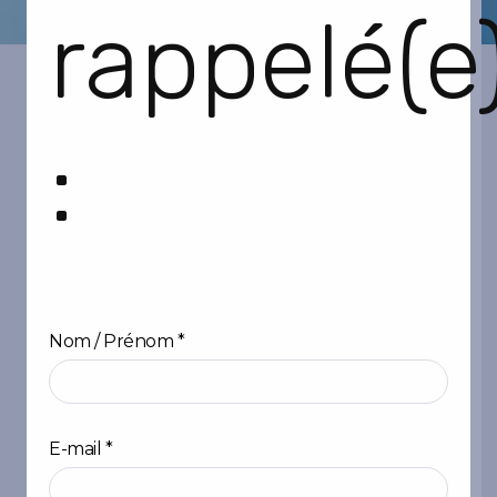
rappelé(e
:
Nom / Prénom
*
Prénom
E-mail
*