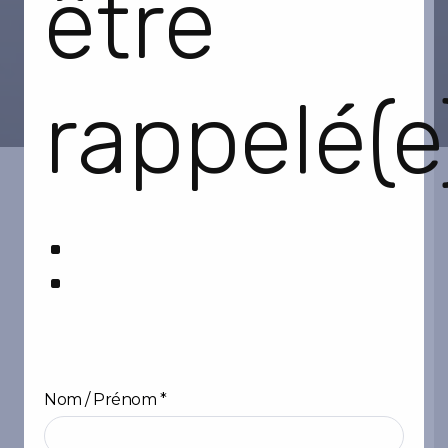
être
rappelé(e
:
Nom / Prénom
*