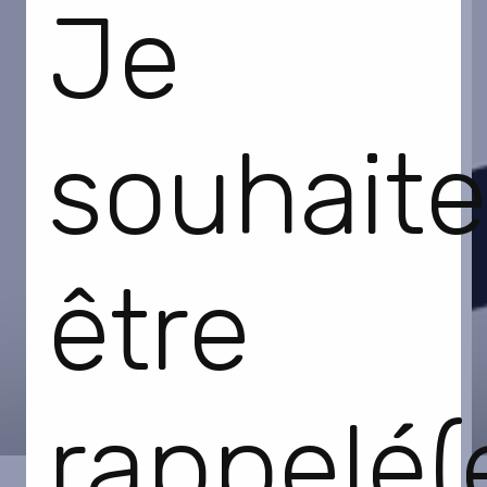
Je
souhaite
être
rappelé(