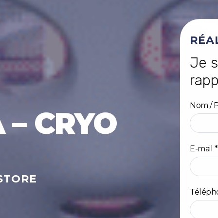
RÉA
Je s
rapp
Nom / 
 – CRYO
Prénom
E-mail
*
-STORE
Téléph