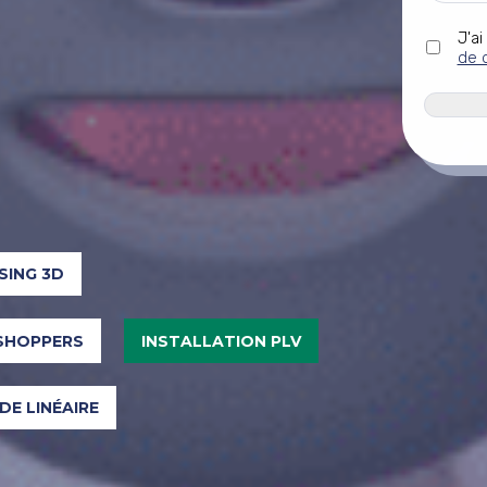
Sans
J'ai
titre
de 
*
CAPTC
SING 3D
SHOPPERS
INSTALLATION PLV
 DE LINÉAIRE