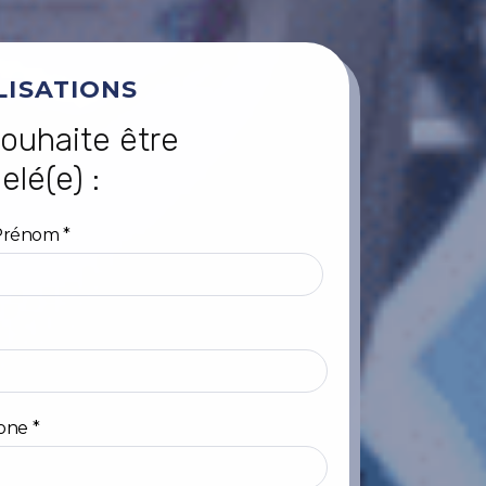
LISATIONS
ouhaite être
elé(e) :
Prénom
*
one
*