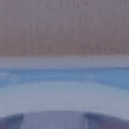
Retail
Green
Produi
Réalis
Voir toutes 
Mass marke
Santé beau
Équipement
Engag
Actual
Contac
MYCA