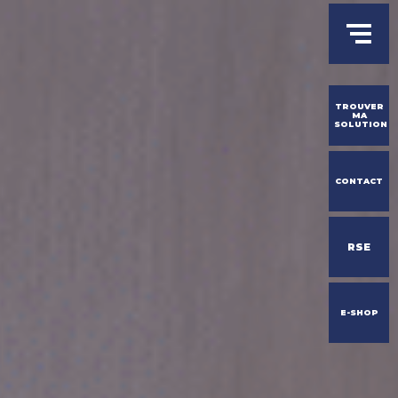
Menu
FR
Fermer
Men
principal
Youtube
Linked
r ma solution
TROUVER
MA
écouvrir
+
SOLUTION
CONTACT
 – la seconde vie de la PLV
nce conseil
usine de production
RSE
eau d’intervenants
ises
+
E-SHOP
les expertises