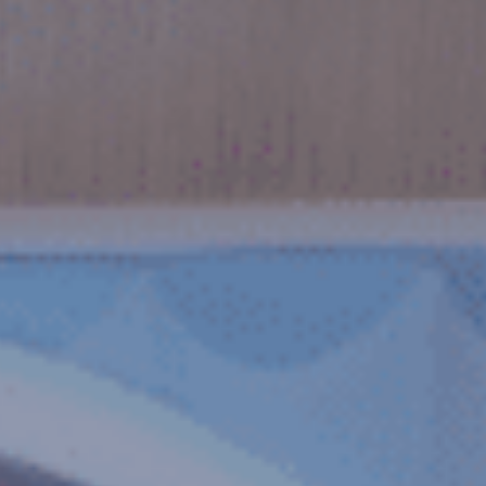
ts et services
ations
+
les réalisations
t
té
s & services
ements RSE
ités
t
MELEON
E-SHOP